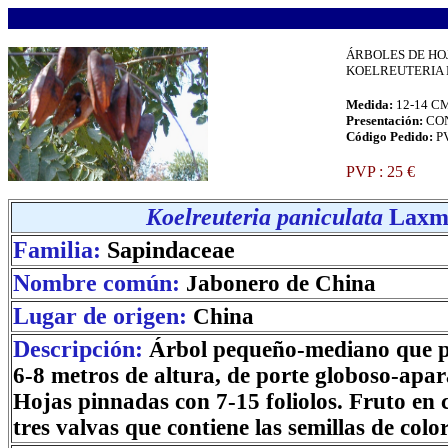
.
ÁRBOLES DE HO
KOELREUTERIA PA
Medida:
12-14 C
Presentación:
CO
Código Pedido:
P
.
PVP : 25 €
.
Koelreuteria paniculata
Laxm
Familia:
Sapindaceae
Nombre común:
Jabonero de China
Lugar de origen:
China
Descripción:
Árbol pequeño-mediano que p
6-8 metros de altura, de porte globoso-apar
Hojas pinnadas con 7-15 foliolos. Fruto en 
tres valvas que contiene las semillas de colo