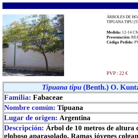
.
ÁRBOLES DE HO
TIPUANA TIPU (T
Medida:
12-14 C
Presentación:
REJ
Código Pedido:
P
.
PVP : 22 €
.
Tipuana tipu
(Benth.) O. Kunt
Familia:
Fabaceae
Nombre común:
Tipuana
Lugar de origen:
Argentina
Descripción:
Árbol de 10 metros de altura 
globoso aparasolado. Ramas jóvenes colgan