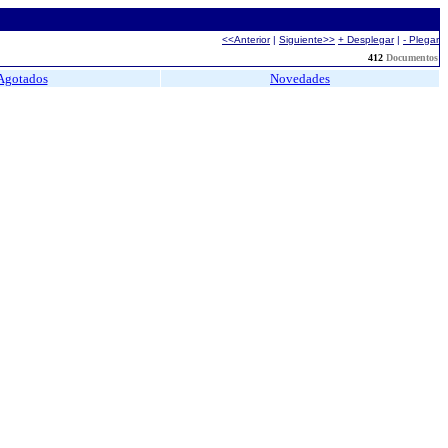
<<Anterior
|
Siguiente>>
+ Desplegar
|
- Plegar
412
Documentos
Agotados
Novedades