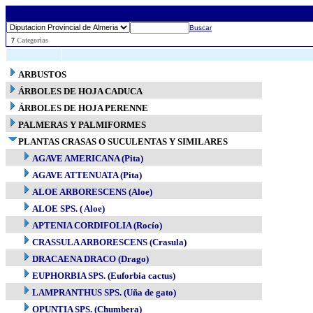
Buscar
..
7
Categorias
ARBUSTOS
ÁRBOLES DE HOJA CADUCA
ÁRBOLES DE HOJA PERENNE
PALMERAS Y PALMIFORMES
PLANTAS CRASAS O SUCULENTAS Y SIMILARES
AGAVE AMERICANA (Pita)
AGAVE ATTENUATA (Pita)
ALOE ARBORESCENS (Aloe)
ALOE SPS. ( Aloe)
APTENIA CORDIFOLIA (Rocío)
CRASSULA ARBORESCENS (Crasula)
DRACAENA DRACO (Drago)
EUPHORBIA SPS. (Euforbia cactus)
LAMPRANTHUS SPS. (Uña de gato)
OPUNTIA SPS. (Chumbera)