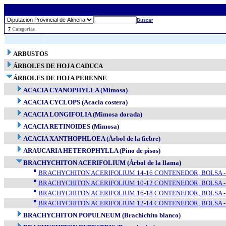
Buscar
..
7
Categorias
ARBUSTOS
ÁRBOLES DE HOJA CADUCA
ÁRBOLES DE HOJA PERENNE
ACACIA CYANOPHYLLA (Mimosa)
ACACIA CYCLOPS (Acacia costera)
ACACIA LONGIFOLIA (Mimosa dorada)
ACACIA RETINOIDES (Mimosa)
ACACIA XANTHOPHLOEA (Árbol de la fiebre)
ARAUCARIA HETEROPHYLLA (Pino de pisos)
BRACHYCHITON ACERIFOLIUM (Árbol de la llama)
BRACHYCHITON ACERIFOLIUM 14-16 CONTENEDOR, BOLSA - 4
BRACHYCHITON ACERIFOLIUM 10-12 CONTENEDOR, BOLSA - 1
BRACHYCHITON ACERIFOLIUM 16-18 CONTENEDOR, BOLSA - 6
BRACHYCHITON ACERIFOLIUM 12-14 CONTENEDOR, BOLSA - 3
BRACHYCHITON POPULNEUM (Brachichito blanco)