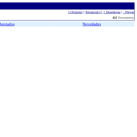
<<Anterior
|
Siguiente>>
+ Desplegar
|
- Plegar
412
Documentos
Agotados
Novedades