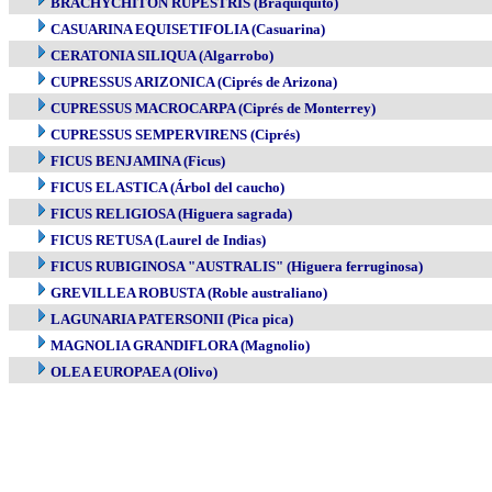
BRACHYCHITON RUPESTRIS (Braquiquito)
CASUARINA EQUISETIFOLIA (Casuarina)
CERATONIA SILIQUA (Algarrobo)
CUPRESSUS ARIZONICA (Ciprés de Arizona)
CUPRESSUS MACROCARPA (Ciprés de Monterrey)
CUPRESSUS SEMPERVIRENS (Ciprés)
FICUS BENJAMINA (Ficus)
FICUS ELASTICA (Árbol del caucho)
FICUS RELIGIOSA (Higuera sagrada)
FICUS RETUSA (Laurel de Indias)
FICUS RUBIGINOSA "AUSTRALIS" (Higuera ferruginosa)
GREVILLEA ROBUSTA (Roble australiano)
LAGUNARIA PATERSONII (Pica pica)
MAGNOLIA GRANDIFLORA (Magnolio)
OLEA EUROPAEA (Olivo)