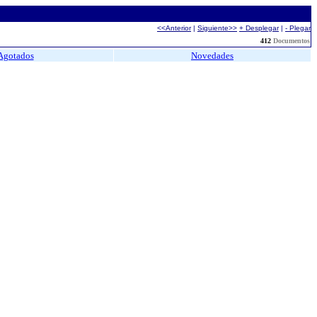
<<Anterior
|
Siguiente>>
+ Desplegar
|
- Plegar
412
Documentos
Agotados
Novedades