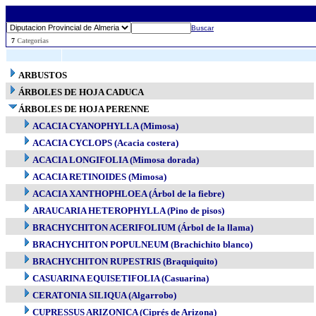
Buscar
..
7
Categorias
ARBUSTOS
ÁRBOLES DE HOJA CADUCA
ÁRBOLES DE HOJA PERENNE
ACACIA CYANOPHYLLA (Mimosa)
ACACIA CYCLOPS (Acacia costera)
ACACIA LONGIFOLIA (Mimosa dorada)
ACACIA RETINOIDES (Mimosa)
ACACIA XANTHOPHLOEA (Árbol de la fiebre)
ARAUCARIA HETEROPHYLLA (Pino de pisos)
BRACHYCHITON ACERIFOLIUM (Árbol de la llama)
BRACHYCHITON POPULNEUM (Brachichito blanco)
BRACHYCHITON RUPESTRIS (Braquiquito)
CASUARINA EQUISETIFOLIA (Casuarina)
CERATONIA SILIQUA (Algarrobo)
CUPRESSUS ARIZONICA (Ciprés de Arizona)