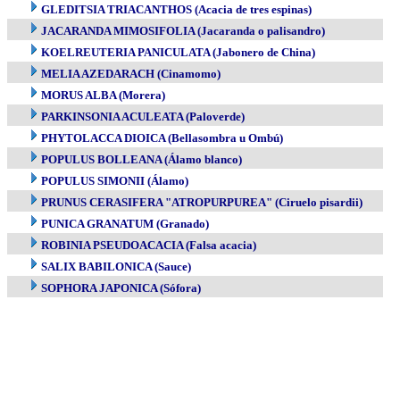
GLEDITSIA TRIACANTHOS (Acacia de tres espinas)
JACARANDA MIMOSIFOLIA (Jacaranda o palisandro)
KOELREUTERIA PANICULATA (Jabonero de China)
MELIA AZEDARACH (Cinamomo)
MORUS ALBA (Morera)
PARKINSONIA ACULEATA (Paloverde)
PHYTOLACCA DIOICA (Bellasombra u Ombú)
POPULUS BOLLEANA (Álamo blanco)
POPULUS SIMONII (Álamo)
PRUNUS CERASIFERA "ATROPURPUREA" (Ciruelo pisardii)
PUNICA GRANATUM (Granado)
ROBINIA PSEUDOACACIA (Falsa acacia)
SALIX BABILONICA (Sauce)
SOPHORA JAPONICA (Sófora)