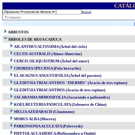
CATÁL
Buscar
..
7
Categorias
ARBUSTOS
ÁRBOLES DE HOJA CADUCA
AILANTHUS ALTISSIMA (Árbol del cielo)
CELTIS AUSTRALIS (Almez Almecino)
CERCIS SILIQUASTRUM (Árbol del amor)
CHORISIA SPECIOSA (Palo borracho)
ELAEAGNUS ANGUSTIFOLIA (Árbol del paraiso)
GLEDITSIA TRIACANTHOS "INERMIS" (Acacia de tres espinas)
GLEDITSIA TRIACANTHOS (Acacia de tres espinas)
JACARANDA MIMOSIFOLIA (Jacaranda o palisandro)
KOELREUTERIA PANICULATA (Jabonero de China)
MELIA AZEDARACH (Cinamomo)
MORUS ALBA (Morera)
PARKINSONIA ACULEATA (Paloverde)
PHYTOLACCA DIOICA (Bellasombra u Ombú)