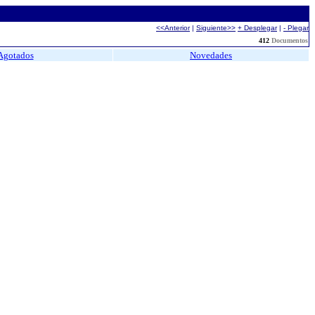
<<Anterior
|
Siguiente>>
+ Desplegar
|
- Plegar
412
Documentos
Agotados
Novedades