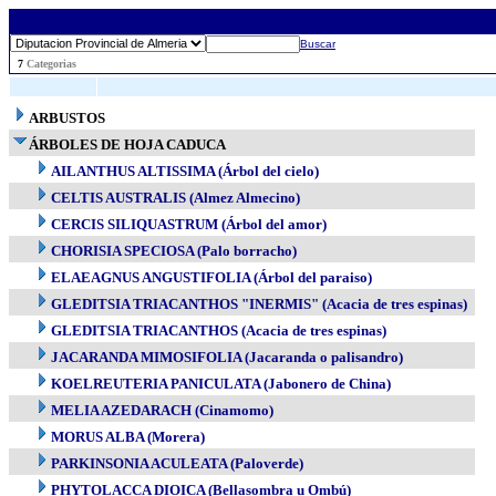
Buscar
..
7
Categorias
ARBUSTOS
ÁRBOLES DE HOJA CADUCA
AILANTHUS ALTISSIMA (Árbol del cielo)
CELTIS AUSTRALIS (Almez Almecino)
CERCIS SILIQUASTRUM (Árbol del amor)
CHORISIA SPECIOSA (Palo borracho)
ELAEAGNUS ANGUSTIFOLIA (Árbol del paraiso)
GLEDITSIA TRIACANTHOS "INERMIS" (Acacia de tres espinas)
GLEDITSIA TRIACANTHOS (Acacia de tres espinas)
JACARANDA MIMOSIFOLIA (Jacaranda o palisandro)
KOELREUTERIA PANICULATA (Jabonero de China)
MELIA AZEDARACH (Cinamomo)
MORUS ALBA (Morera)
PARKINSONIA ACULEATA (Paloverde)
PHYTOLACCA DIOICA (Bellasombra u Ombú)