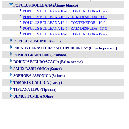
POPULUS BOLLEANA (Álamo blanco)
POPULUS BOLLEANA 10-12 CONTENEDOR - 13 € -
POPULUS BOLLEANA 10-12 RAIZ DESNUDA - 9 € -
POPULUS BOLLEANA 12-14 CONTENEDOR - 16 € -
POPULUS BOLLEANA 12-14 RAIZ DESNUDA - 13 € -
POPULUS BOLLEANA 14-16 CONTENEDOR - 19 € -
POPULUS SIMONII (Álamo)
PRUNUS CERASIFERA "ATROPURPUREA" (Ciruelo pisardii)
PUNICA GRANATUM (Granado)
ROBINIA PSEUDOACACIA (Falsa acacia)
SALIX BABILONICA (Sauce)
SOPHORA JAPONICA (Sófora)
TAMARIX GALLICA (Taray)
TIPUANA TIPU (Tipuana)
ULMUS PUMILA (Olmo)