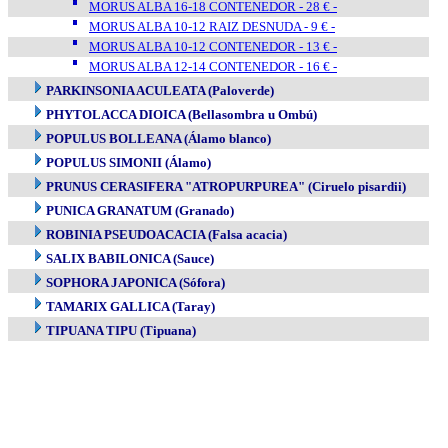
MORUS ALBA 16-18 CONTENEDOR - 28 € -
MORUS ALBA 10-12 RAIZ DESNUDA - 9 € -
MORUS ALBA 10-12 CONTENEDOR - 13 € -
MORUS ALBA 12-14 CONTENEDOR - 16 € -
PARKINSONIA ACULEATA (Paloverde)
PHYTOLACCA DIOICA (Bellasombra u Ombú)
POPULUS BOLLEANA (Álamo blanco)
POPULUS SIMONII (Álamo)
PRUNUS CERASIFERA "ATROPURPUREA" (Ciruelo pisardii)
PUNICA GRANATUM (Granado)
ROBINIA PSEUDOACACIA (Falsa acacia)
SALIX BABILONICA (Sauce)
SOPHORA JAPONICA (Sófora)
TAMARIX GALLICA (Taray)
TIPUANA TIPU (Tipuana)