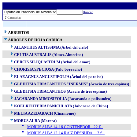
Buscar
..
7
Categorias
ARBUSTOS
ÁRBOLES DE HOJA CADUCA
AILANTHUS ALTISSIMA (Árbol del cielo)
CELTIS AUSTRALIS (Almez Almecino)
CERCIS SILIQUASTRUM (Árbol del amor)
CHORISIA SPECIOSA (Palo borracho)
ELAEAGNUS ANGUSTIFOLIA (Árbol del paraiso)
GLEDITSIA TRIACANTHOS "INERMIS" (Acacia de tres espinas)
GLEDITSIA TRIACANTHOS (Acacia de tres espinas)
JACARANDA MIMOSIFOLIA (Jacaranda o palisandro)
KOELREUTERIA PANICULATA (Jabonero de China)
MELIA AZEDARACH (Cinamomo)
MORUS ALBA (Morera)
MORUS ALBA 14-16 CONTENEDOR - 22 € -
MORUS ALBA 12-14 RAIZ DESNUDA - 13 € -