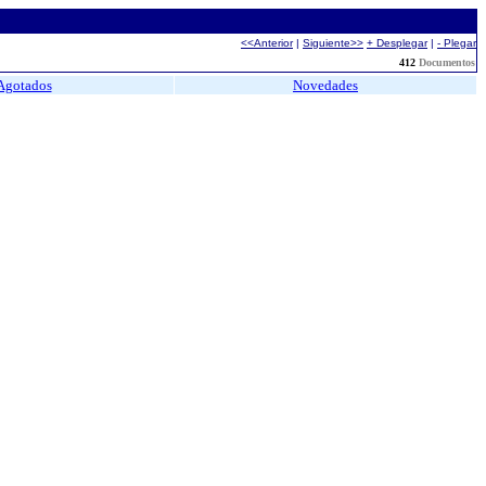
<<Anterior
|
Siguiente>>
+ Desplegar
|
- Plegar
412
Documentos
Agotados
Novedades