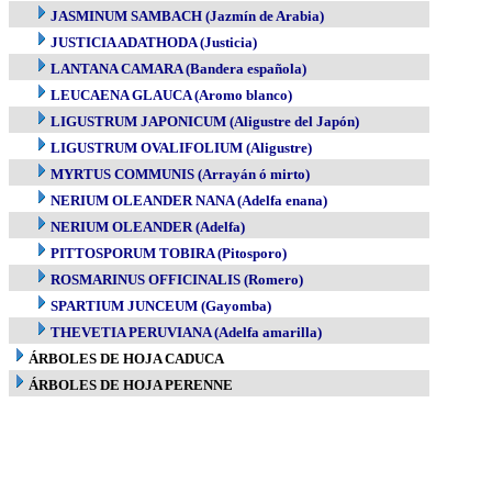
JASMINUM SAMBACH (Jazmín de Arabia)
JUSTICIA ADATHODA (Justicia)
LANTANA CAMARA (Bandera española)
LEUCAENA GLAUCA (Aromo blanco)
LIGUSTRUM JAPONICUM (Aligustre del Japón)
LIGUSTRUM OVALIFOLIUM (Aligustre)
MYRTUS COMMUNIS (Arrayán ó mirto)
NERIUM OLEANDER NANA (Adelfa enana)
NERIUM OLEANDER (Adelfa)
PITTOSPORUM TOBIRA (Pitosporo)
ROSMARINUS OFFICINALIS (Romero)
SPARTIUM JUNCEUM (Gayomba)
THEVETIA PERUVIANA (Adelfa amarilla)
ÁRBOLES DE HOJA CADUCA
ÁRBOLES DE HOJA PERENNE