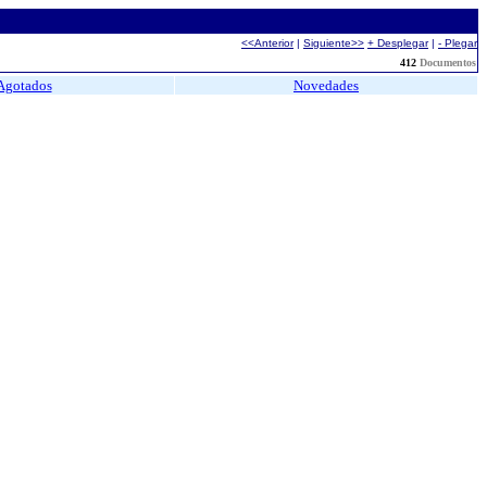
<<Anterior
|
Siguiente>>
+ Desplegar
|
- Plegar
412
Documentos
Agotados
Novedades