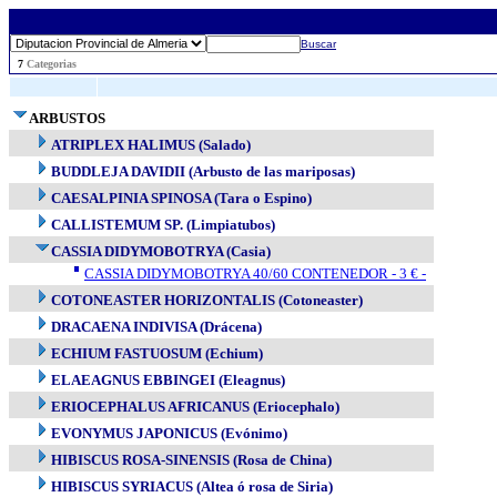
Buscar
..
7
Categorias
ARBUSTOS
ATRIPLEX HALIMUS (Salado)
BUDDLEJA DAVIDII (Arbusto de las mariposas)
CAESALPINIA SPINOSA (Tara o Espino)
CALLISTEMUM SP. (Limpiatubos)
CASSIA DIDYMOBOTRYA (Casia)
CASSIA DIDYMOBOTRYA 40/60 CONTENEDOR - 3 € -
COTONEASTER HORIZONTALIS (Cotoneaster)
DRACAENA INDIVISA (Drácena)
ECHIUM FASTUOSUM (Echium)
ELAEAGNUS EBBINGEI (Eleagnus)
ERIOCEPHALUS AFRICANUS (Eriocephalo)
EVONYMUS JAPONICUS (Evónimo)
HIBISCUS ROSA-SINENSIS (Rosa de China)
HIBISCUS SYRIACUS (Altea ó rosa de Siria)