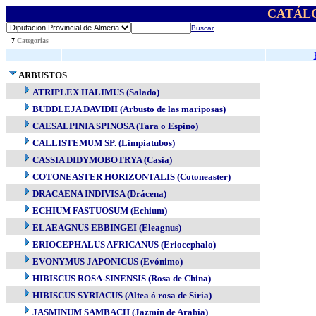
CATÁL
Buscar
..
7
Categorias
ARBUSTOS
ATRIPLEX HALIMUS (Salado)
BUDDLEJA DAVIDII (Arbusto de las mariposas)
CAESALPINIA SPINOSA (Tara o Espino)
CALLISTEMUM SP. (Limpiatubos)
CASSIA DIDYMOBOTRYA (Casia)
COTONEASTER HORIZONTALIS (Cotoneaster)
DRACAENA INDIVISA (Drácena)
ECHIUM FASTUOSUM (Echium)
ELAEAGNUS EBBINGEI (Eleagnus)
ERIOCEPHALUS AFRICANUS (Eriocephalo)
EVONYMUS JAPONICUS (Evónimo)
HIBISCUS ROSA-SINENSIS (Rosa de China)
HIBISCUS SYRIACUS (Altea ó rosa de Siria)
JASMINUM SAMBACH (Jazmín de Arabia)