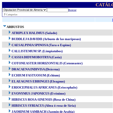
CATÁL
Buscar
..
7
Categorias
ARBUSTOS
ATRIPLEX HALIMUS (Salado)
BUDDLEJA DAVIDII (Arbusto de las mariposas)
CAESALPINIA SPINOSA (Tara o Espino)
CALLISTEMUM SP. (Limpiatubos)
CASSIA DIDYMOBOTRYA (Casia)
COTONEASTER HORIZONTALIS (Cotoneaster)
DRACAENA INDIVISA (Drácena)
ECHIUM FASTUOSUM (Echium)
ELAEAGNUS EBBINGEI (Eleagnus)
ERIOCEPHALUS AFRICANUS (Eriocephalo)
EVONYMUS JAPONICUS (Evónimo)
HIBISCUS ROSA-SINENSIS (Rosa de China)
HIBISCUS SYRIACUS (Altea ó rosa de Siria)
JASMINUM SAMBACH (Jazmín de Arabia)