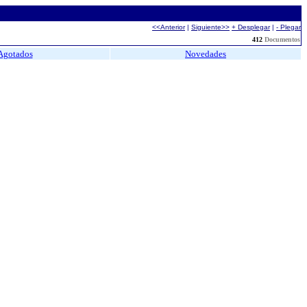
<<Anterior
|
Siguiente>>
+ Desplegar
|
- Plegar
412
Documentos
Agotados
Novedades