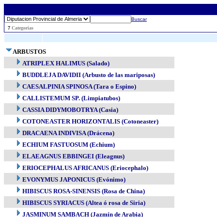
Buscar
..
7
Categorias
ARBUSTOS
ATRIPLEX HALIMUS (Salado)
BUDDLEJA DAVIDII (Arbusto de las mariposas)
CAESALPINIA SPINOSA (Tara o Espino)
CALLISTEMUM SP. (Limpiatubos)
CASSIA DIDYMOBOTRYA (Casia)
COTONEASTER HORIZONTALIS (Cotoneaster)
DRACAENA INDIVISA (Drácena)
ECHIUM FASTUOSUM (Echium)
ELAEAGNUS EBBINGEI (Eleagnus)
ERIOCEPHALUS AFRICANUS (Eriocephalo)
EVONYMUS JAPONICUS (Evónimo)
HIBISCUS ROSA-SINENSIS (Rosa de China)
HIBISCUS SYRIACUS (Altea ó rosa de Siria)
JASMINUM SAMBACH (Jazmín de Arabia)