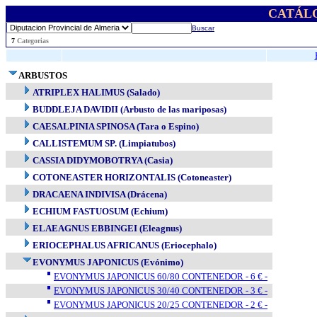
CATÁL
Buscar
..
7
Categorias
ARBUSTOS
ATRIPLEX HALIMUS (Salado)
BUDDLEJA DAVIDII (Arbusto de las mariposas)
CAESALPINIA SPINOSA (Tara o Espino)
CALLISTEMUM SP. (Limpiatubos)
CASSIA DIDYMOBOTRYA (Casia)
COTONEASTER HORIZONTALIS (Cotoneaster)
DRACAENA INDIVISA (Drácena)
ECHIUM FASTUOSUM (Echium)
ELAEAGNUS EBBINGEI (Eleagnus)
ERIOCEPHALUS AFRICANUS (Eriocephalo)
EVONYMUS JAPONICUS (Evónimo)
EVONYMUS JAPONICUS 60/80 CONTENEDOR - 6 € -
EVONYMUS JAPONICUS 30/40 CONTENEDOR - 3 € -
EVONYMUS JAPONICUS 20/25 CONTENEDOR - 2 € -