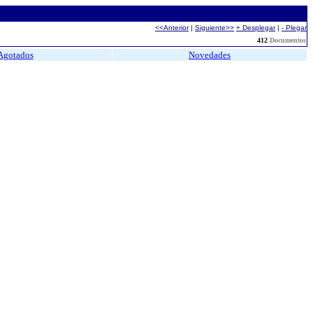
<<Anterior
|
Siguiente>>
+ Desplegar
|
- Plegar
412
Documentos
Agotados
Novedades