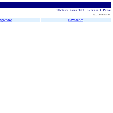
<<Anterior
|
Siguiente>>
+ Desplegar
|
- Plegar
412
Documentos
Agotados
Novedades