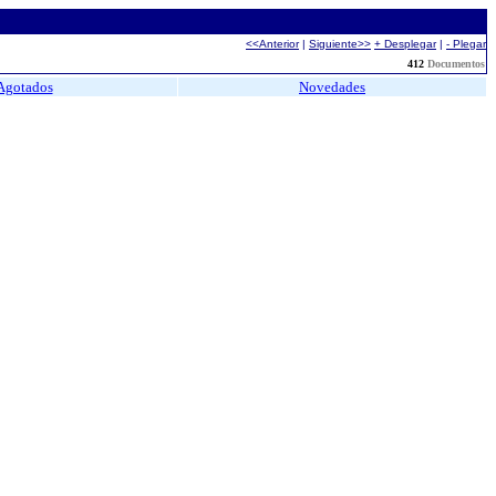
<<Anterior
|
Siguiente>>
+ Desplegar
|
- Plegar
412
Documentos
Agotados
Novedades