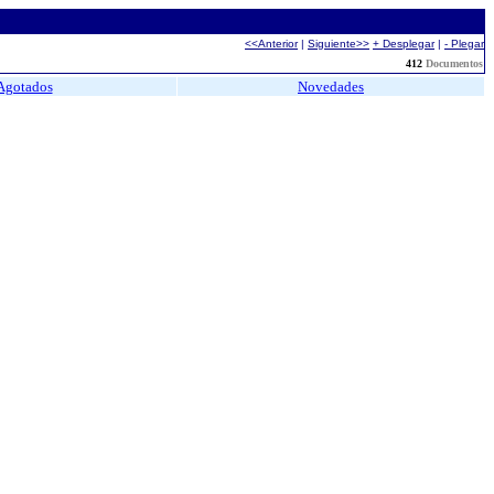
<<Anterior
|
Siguiente>>
+ Desplegar
|
- Plegar
412
Documentos
Agotados
Novedades