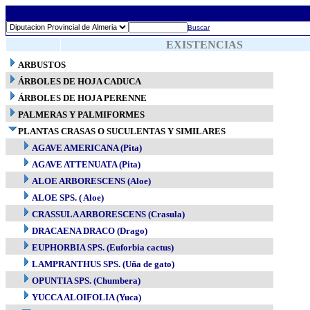
Buscar
EXISTENCIAS
ARBUSTOS
ÁRBOLES DE HOJA CADUCA
ÁRBOLES DE HOJA PERENNE
PALMERAS Y PALMIFORMES
PLANTAS CRASAS O SUCULENTAS Y SIMILARES
AGAVE AMERICANA (Pita)
AGAVE ATTENUATA (Pita)
ALOE ARBORESCENS (Aloe)
ALOE SPS. ( Aloe)
CRASSULA ARBORESCENS (Crasula)
DRACAENA DRACO (Drago)
EUPHORBIA SPS. (Euforbia cactus)
LAMPRANTHUS SPS. (Uña de gato)
OPUNTIA SPS. (Chumbera)
YUCCA ALOIFOLIA (Yuca)