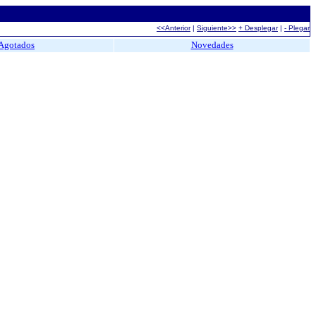
<<Anterior
|
Siguiente>>
+ Desplegar
|
- Plegar
Agotados
Novedades