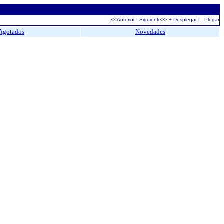
<<Anterior
|
Siguiente>>
+ Desplegar
|
- Plegar
Agotados
Novedades