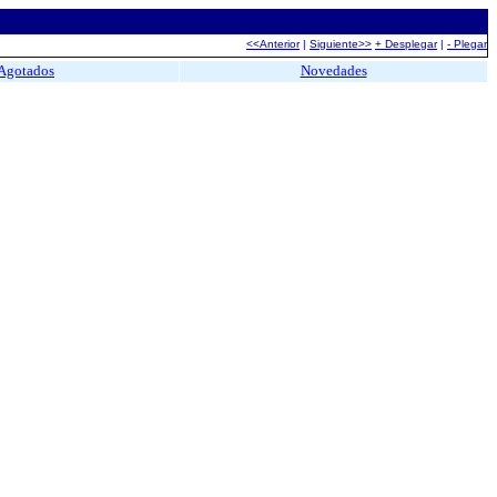
<<Anterior
|
Siguiente>>
+ Desplegar
|
- Plegar
Agotados
Novedades