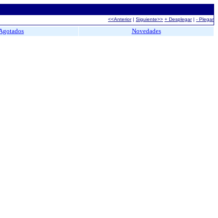
<<Anterior
|
Siguiente>>
+ Desplegar
|
- Plegar
Agotados
Novedades