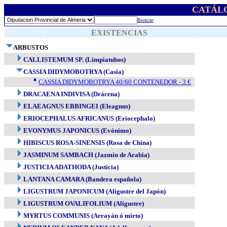
CATÁL
Buscar
EXISTENCIAS
ARBUSTOS
CALLISTEMUM SP. (Limpiatubos)
CASSIA DIDYMOBOTRYA (Casia)
CASSIA DIDYMOBOTRYA 40/60 CONTENEDOR - 3 €
DRACAENA INDIVISA (Drácena)
ELAEAGNUS EBBINGEI (Eleagnus)
ERIOCEPHALUS AFRICANUS (Eriocephalo)
EVONYMUS JAPONICUS (Evónimo)
HIBISCUS ROSA-SINENSIS (Rosa de China)
JASMINUM SAMBACH (Jazmín de Arabia)
JUSTICIA ADATHODA (Justicia)
LANTANA CAMARA (Bandera española)
LIGUSTRUM JAPONICUM (Aligustre del Japón)
LIGUSTRUM OVALIFOLIUM (Aligustre)
MYRTUS COMMUNIS (Arrayán ó mirto)