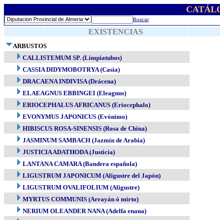
CATÁL
Buscar
EXISTENCIAS
ARBUSTOS
CALLISTEMUM SP. (Limpiatubos)
CASSIA DIDYMOBOTRYA (Casia)
DRACAENA INDIVISA (Drácena)
ELAEAGNUS EBBINGEI (Eleagnus)
ERIOCEPHALUS AFRICANUS (Eriocephalo)
EVONYMUS JAPONICUS (Evónimo)
HIBISCUS ROSA-SINENSIS (Rosa de China)
JASMINUM SAMBACH (Jazmín de Arabia)
JUSTICIA ADATHODA (Justicia)
LANTANA CAMARA (Bandera española)
LIGUSTRUM JAPONICUM (Aligustre del Japón)
LIGUSTRUM OVALIFOLIUM (Aligustre)
MYRTUS COMMUNIS (Arrayán ó mirto)
NERIUM OLEANDER NANA (Adelfa enana)