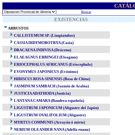
CATÁL
Buscar
EXISTENCIAS
ARBUSTOS
CALLISTEMUM SP. (Limpiatubos)
CASSIA DIDYMOBOTRYA (Casia)
DRACAENA INDIVISA (Drácena)
ELAEAGNUS EBBINGEI (Eleagnus)
ERIOCEPHALUS AFRICANUS (Eriocephalo)
EVONYMUS JAPONICUS (Evónimo)
HIBISCUS ROSA-SINENSIS (Rosa de China)
JASMINUM SAMBACH (Jazmín de Arabia)
JUSTICIA ADATHODA (Justicia)
LANTANA CAMARA (Bandera española)
LIGUSTRUM JAPONICUM (Aligustre del Japón)
LIGUSTRUM OVALIFOLIUM (Aligustre)
MYRTUS COMMUNIS (Arrayán ó mirto)
NERIUM OLEANDER NANA (Adelfa enana)