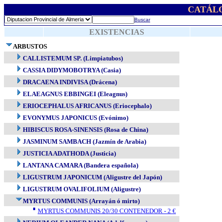
CATÁL
Buscar
EXISTENCIAS
ARBUSTOS
CALLISTEMUM SP. (Limpiatubos)
CASSIA DIDYMOBOTRYA (Casia)
DRACAENA INDIVISA (Drácena)
ELAEAGNUS EBBINGEI (Eleagnus)
ERIOCEPHALUS AFRICANUS (Eriocephalo)
EVONYMUS JAPONICUS (Evónimo)
HIBISCUS ROSA-SINENSIS (Rosa de China)
JASMINUM SAMBACH (Jazmín de Arabia)
JUSTICIA ADATHODA (Justicia)
LANTANA CAMARA (Bandera española)
LIGUSTRUM JAPONICUM (Aligustre del Japón)
LIGUSTRUM OVALIFOLIUM (Aligustre)
MYRTUS COMMUNIS (Arrayán ó mirto)
MYRTUS COMMUNIS 20/30 CONTENEDOR - 2 €