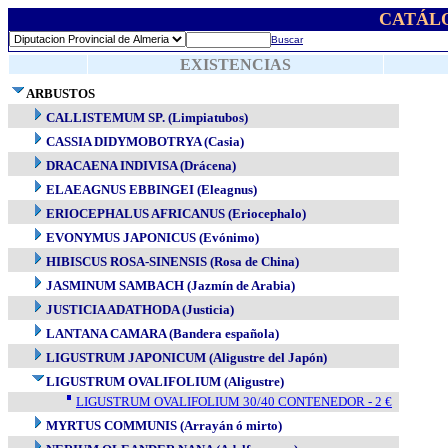
CATÁL
Buscar
EXISTENCIAS
ARBUSTOS
CALLISTEMUM SP. (Limpiatubos)
CASSIA DIDYMOBOTRYA (Casia)
DRACAENA INDIVISA (Drácena)
ELAEAGNUS EBBINGEI (Eleagnus)
ERIOCEPHALUS AFRICANUS (Eriocephalo)
EVONYMUS JAPONICUS (Evónimo)
HIBISCUS ROSA-SINENSIS (Rosa de China)
JASMINUM SAMBACH (Jazmín de Arabia)
JUSTICIA ADATHODA (Justicia)
LANTANA CAMARA (Bandera española)
LIGUSTRUM JAPONICUM (Aligustre del Japón)
LIGUSTRUM OVALIFOLIUM (Aligustre)
LIGUSTRUM OVALIFOLIUM 30/40 CONTENEDOR - 2 €
MYRTUS COMMUNIS (Arrayán ó mirto)