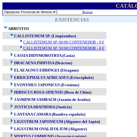
CATÁL
Buscar
EXISTENCIAS
ARBUSTOS
CALLISTEMUM SP. (Limpiatubos)
CALLISTEMUM SP. 60/80 CONTENEDOR - 9 €
CALLISTEMUM SP. 50/60 CONTENEDOR - 6 €
CASSIA DIDYMOBOTRYA (Casia)
DRACAENA INDIVISA (Drácena)
ELAEAGNUS EBBINGEI (Eleagnus)
ERIOCEPHALUS AFRICANUS (Eriocephalo)
EVONYMUS JAPONICUS (Evónimo)
HIBISCUS ROSA-SINENSIS (Rosa de China)
JASMINUM SAMBACH (Jazmín de Arabia)
JUSTICIA ADATHODA (Justicia)
LANTANA CAMARA (Bandera española)
LIGUSTRUM JAPONICUM (Aligustre del Japón)
LIGUSTRUM OVALIFOLIUM (Aligustre)
MYRTUS COMMUNIS (Arrayán ó mirto)