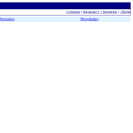
<<Anterior
|
Siguiente>>
+ Desplegar
|
- Plegar
Agotados
Novedades