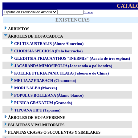
CATÁL
Buscar
EXISTENCIAS
ARBUSTOS
ÁRBOLES DE HOJA CADUCA
CELTIS AUSTRALIS (Almez Almecino)
CHORISIA SPECIOSA (Palo borracho)
GLEDITSIA TRIACANTHOS "INERMIS" (Acacia de tres espinas)
JACARANDA MIMOSIFOLIA (Jacaranda o palisandro)
KOELREUTERIA PANICULATA (Jabonero de China)
MELIA AZEDARACH (Cinamomo)
MORUS ALBA (Morera)
POPULUS BOLLEANA (Álamo blanco)
PUNICA GRANATUM (Granado)
TIPUANA TIPU (Tipuana)
ÁRBOLES DE HOJA PERENNE
PALMERAS Y PALMIFORMES
PLANTAS CRASAS O SUCULENTAS Y SIMILARES