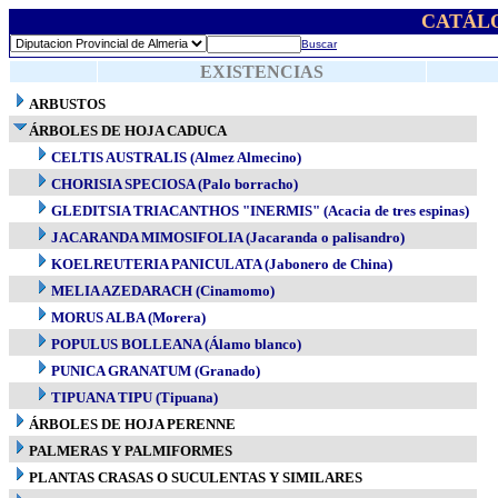
CATÁL
Buscar
EXISTENCIAS
ARBUSTOS
ÁRBOLES DE HOJA CADUCA
CELTIS AUSTRALIS (Almez Almecino)
CHORISIA SPECIOSA (Palo borracho)
GLEDITSIA TRIACANTHOS "INERMIS" (Acacia de tres espinas)
JACARANDA MIMOSIFOLIA (Jacaranda o palisandro)
KOELREUTERIA PANICULATA (Jabonero de China)
MELIA AZEDARACH (Cinamomo)
MORUS ALBA (Morera)
POPULUS BOLLEANA (Álamo blanco)
PUNICA GRANATUM (Granado)
TIPUANA TIPU (Tipuana)
ÁRBOLES DE HOJA PERENNE
PALMERAS Y PALMIFORMES
PLANTAS CRASAS O SUCULENTAS Y SIMILARES