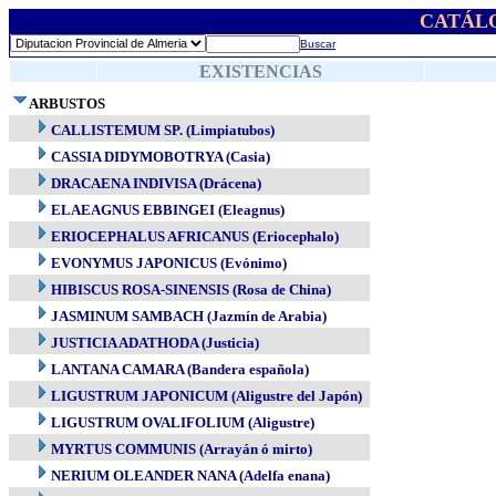
CATÁL
Buscar
EXISTENCIAS
ARBUSTOS
CALLISTEMUM SP. (Limpiatubos)
CASSIA DIDYMOBOTRYA (Casia)
DRACAENA INDIVISA (Drácena)
ELAEAGNUS EBBINGEI (Eleagnus)
ERIOCEPHALUS AFRICANUS (Eriocephalo)
EVONYMUS JAPONICUS (Evónimo)
HIBISCUS ROSA-SINENSIS (Rosa de China)
JASMINUM SAMBACH (Jazmín de Arabia)
JUSTICIA ADATHODA (Justicia)
LANTANA CAMARA (Bandera española)
LIGUSTRUM JAPONICUM (Aligustre del Japón)
LIGUSTRUM OVALIFOLIUM (Aligustre)
MYRTUS COMMUNIS (Arrayán ó mirto)
NERIUM OLEANDER NANA (Adelfa enana)