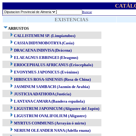
CATÁL
Buscar
EXISTENCIAS
ARBUSTOS
CALLISTEMUM SP. (Limpiatubos)
CASSIA DIDYMOBOTRYA (Casia)
DRACAENA INDIVISA (Drácena)
ELAEAGNUS EBBINGEI (Eleagnus)
ERIOCEPHALUS AFRICANUS (Eriocephalo)
EVONYMUS JAPONICUS (Evónimo)
HIBISCUS ROSA-SINENSIS (Rosa de China)
JASMINUM SAMBACH (Jazmín de Arabia)
JUSTICIA ADATHODA (Justicia)
LANTANA CAMARA (Bandera española)
LIGUSTRUM JAPONICUM (Aligustre del Japón)
LIGUSTRUM OVALIFOLIUM (Aligustre)
MYRTUS COMMUNIS (Arrayán ó mirto)
NERIUM OLEANDER NANA (Adelfa enana)