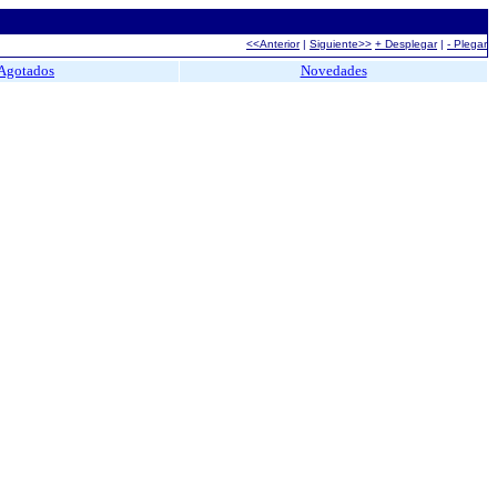
<<Anterior
|
Siguiente>>
+ Desplegar
|
- Plegar
Agotados
Novedades