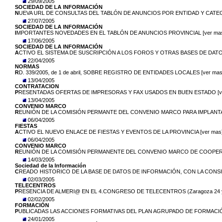
29/09/2005
SOCIEDAD DE LA INFORMACIÓN
N
UEVA URL DE CONSULTAS DEL TABLÓN DE ANUNCIOS POR ENTIDAD Y CATEGO
27/07/2005
SOCIEDAD DE LA INFORMACIÓN
I
MPORTANTES NOVEDADES EN EL TABLÓN DE ANUNCIOS PROVINCIAL [ver ma
17/06/2005
SOCIEDAD DE LA INFORMACIÓN
A
CTIVO EL SISTEMA DE SUSCRIPCIÓN A LOS FOROS Y OTRAS BASES DE DATOS
22/04/2005
NORMAS
R
D. 339/2005, de 1 de abril, SOBRE REGISTRO DE ENTIDADES LOCALES [ver mas
13/04/2005
CONTRATACION
P
RESENTADAS OFERTAS DE IMPRESORAS Y FAX USADOS EN BUEN ESTADO [ve
13/04/2005
CONVENIO MARCO
R
EUNIÓN DE LA COMISIÓN PERMANTE DEL CONVENIO MARCO PARA IMPLANTACI
06/04/2005
FIESTAS
A
CTIVO EL NUEVO ENLACE DE FIESTAS Y EVENTOS DE LA PROVINCIA [ver mas
06/04/2005
CONVENIO MARCO
R
EUNIÓN DE LA COMISIÓN PERMANENTE DEL CONVENIO MARCO DE COOPERACI
14/03/2005
Sociedad de la Información
C
READO HISTORICO DE LA BASE DE DATOS DE INFORMACIÓN, CON LA CONSI
02/03/2005
TELECENTROS
P
RESENCIA DE ALMERI@ EN EL 4.CONGRESO DE TELECENTROS (Zaragoza 24 y 25
02/02/2005
FORMACIÓN
P
UBLICADAS LAS ACCIONES FORMATIVAS DEL PLAN AGRUPADO DE FORMACIÓN 
24/01/2005