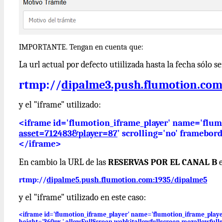
IMPORTANTE. Tengan en cuenta que:
La url actual por defecto utiilizada hasta la fecha sólo se
rtmp://
dipalme3.push.
flumotion.com
y el "iframe" utilizado:
<iframe id='flumotion_iframe_player' name='flumo
asset=712483&player=87
' scrolling='no' framebo
</iframe>
En cambio la URL de las
RESERVAS POR EL CANAL B
e
rtmp://
dipalme5.push.
flumotion.com:1935/dipalme5
y el "iframe" utilizado en este caso:
<iframe id='flumotion_iframe_player' name='flumotion_iframe_player
height='360px ' allowFullScreen webkitallowfullscreen mozallowful