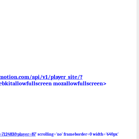
motion.com/api/v1/player_
site/?
webkitallowfullscreen mozallowfullscreen>
t=712483&player=87
' scrolling='no' frameborder=0 width='640px'