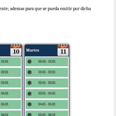
rente; ademas para que se pueda emitir por dicha
Agosto
Agosto
10
Martes
11
- 01:01
00:01 - 01:01
- 02:01
01:01 - 02:01
- 03:01
02:01 - 03:01
- 04:01
03:01 - 04:01
- 05:01
04:01 - 05:01
- 06:01
05:01 - 06:01