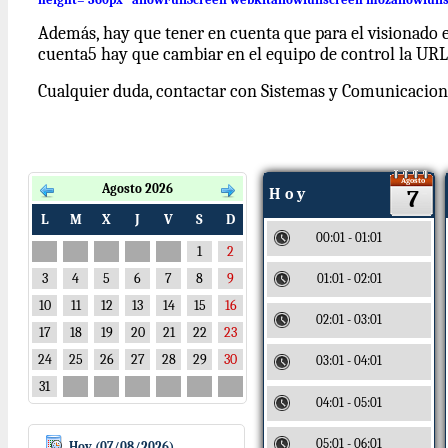
Además, hay que tener en cuenta que para el visionado e
cuenta5 hay que cambiar en el equipo de control la URL d
Cualquier duda, contactar con Sistemas y Comunicacion
Agosto
Agosto 2026
H o y
7
L
M
X
J
V
S
D
00:01 - 01:01
1
2
3
4
5
6
7
8
9
01:01 - 02:01
10
11
12
13
14
15
16
02:01 - 03:01
17
18
19
20
21
22
23
24
25
26
27
28
29
30
03:01 - 04:01
31
04:01 - 05:01
05:01 - 06:01
Hoy (07/08/2026)