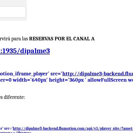
rvirá para las
RESERVAS POR EL CANAL A
:1935/dipalme3
tion_iframe_player' src='
http://dipalme3-backend.
flu
rder=0 width='640px' height='360px ' allowFullScreen 
s diferente:
' src='
http://dipalme3-backend.
flumotion.com/api/v1/player_
site/?asse
lscreen></iframe>