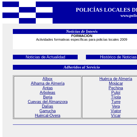
POLICÍAS LOCALES D
www.polic
Noticias de Interés
FORMACIÓN
Actividades formativas específicas para policías locales 2009
Noticias de Actualidad
Histórico de Noticias
Adheridos al Servicio
Albox
Huérca de Almería
Alhama de Almería
Mojácar
Antas
Pechina
Arboleas
Pulpí
Berja
Tíjola
Cuevas del Almanzora
Turre
Dalías
Vera
Garrucha
Viator
Huércal-Overa
Vícar