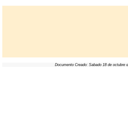
Logotipos Laterales
Logotipos Horizontales
Logotipos Horizontales
(perfilados pequeños)
Documento Creado: Sabado 18 de octubre 