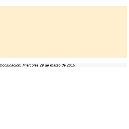
Logotipos Verticales
Logotipos Verticales
(perfilados pequeños)
modificación: Miercoles 29 de marzo de 2016