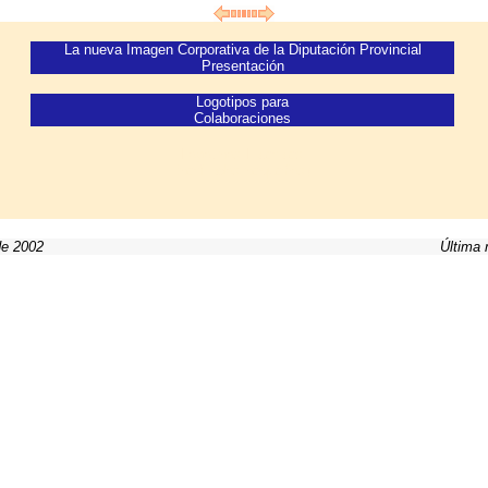
La nueva Imagen Corporativa de la Diputación Provincial
Presentación
Logotipos para
Colaboraciones
Logotipos Laterales
(perfilados pequeños)
de 2002
Última 