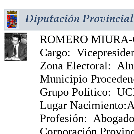
ROMERO MIURA-G
Cargo:
Vicepreside
Zona Electoral:
Alm
Municipio Proceden
Grupo Político:
UC
Lugar Nacimiento:
A
Profesión:
Abogad
Corporación Provinci