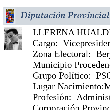
LLERENA HUALDE,
Cargo:
Vicepresiden
Zona Electoral:
Ber
Municipio Proceden
Grupo Político:
PS
Lugar Nacimiento:
M
Profesión:
Administ
Corporación Provinci