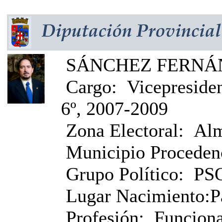
SÁNCHEZ FERNÁND
Cargo:
Vicepresiden
6º, 2007-2009
Zona Electoral:
Alm
Municipio Proceden
Grupo Político:
PS
Lugar Nacimiento:
P
Profesión:
Funciona