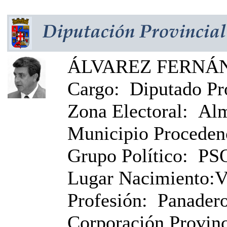
ÁLVAREZ FERNÁND
Cargo:
Diputado Pr
Zona Electoral:
Alm
Municipio Proceden
Grupo Político:
PS
Lugar Nacimiento:
V
Profesión:
Panader
Corporación Provinci