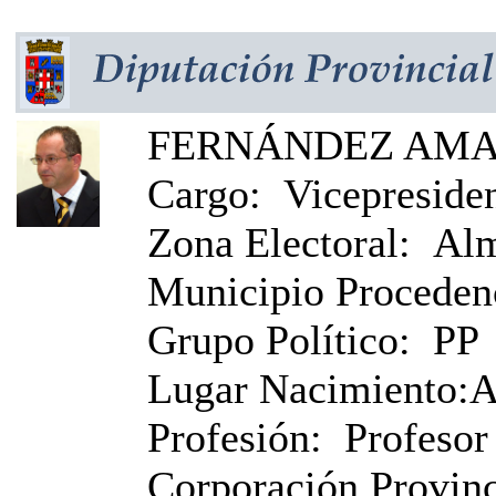
FERNÁNDEZ AMAD
Cargo:
Vicepreside
Zona Electoral:
Alm
Municipio Proceden
Grupo Político:
PP
Lugar Nacimiento:
A
Profesión:
Profeso
Corporación Provinci