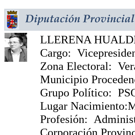
LLERENA HUALDE,
Cargo:
Vicepresiden
Zona Electoral:
Ver
Municipio Proceden
Grupo Político:
PS
Lugar Nacimiento:
M
Profesión:
Administ
Corporación Provinci