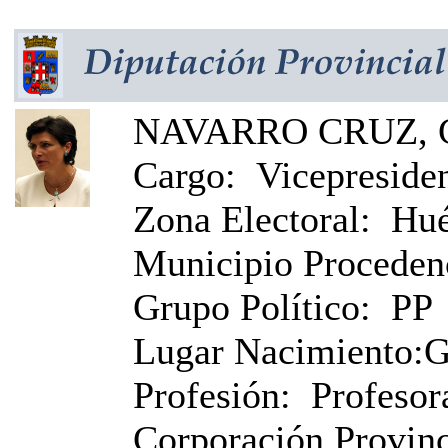
NAVARRO CRUZ, 
Cargo:
Vicepreside
Zona Electoral:
Hué
Municipio Proceden
Grupo Político:
PP
Lugar Nacimiento:
G
Profesión:
Profeso
Corporación Provinci