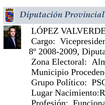
LÓPEZ VALVERDE,
Cargo:
Vicepreside
8º 2008-2009, Diput
Zona Electoral:
Alm
Municipio Proceden
Grupo Político:
PS
Lugar Nacimiento:
R
Profesión:
Funciona