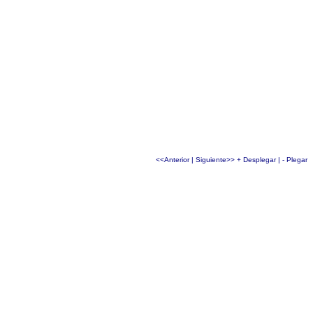
<<Anterior
|
Siguiente>>
+ Desplegar
|
- Plegar